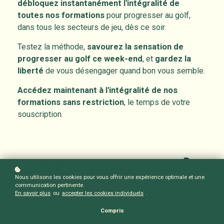
débloquez instantanément l'intégralité de
toutes nos formations
pour progresser au golf,
dans tous les secteurs de jeu, dès ce soir.
Testez la méthode,
savourez la sensation de
progresser au golf ce week-end
, et
gardez la
liberté
de vous désengager quand bon vous semble.
Accédez maintenant à l'intégralité de nos
formations sans restriction
, le temps de votre
souscription.
Qu'est-ce qui est inclus ?
Nous utilisons les cookies pour vous offrir une expérience optimale et une
communication pertinente.
+60 vidéos
En savoir plus
ou
accepter les cookies individuels
.
Compris
+60 e-books